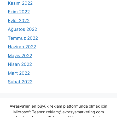
Kasım 2022
Ekim 2022
Eylül 2022
Ağustos 2022
Temmuz 2022
Haziran 2022
Mayıs 2022
Nisan 2022
Mart 2022
Şubat 2022
Avrasya'nın en büyük reklam platformunda olmak için
Microsoft Teams:
reklam@avrasyamarketing.com