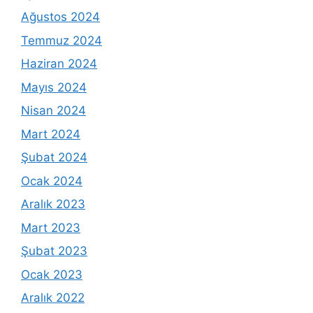
Ağustos 2024
Temmuz 2024
Haziran 2024
Mayıs 2024
Nisan 2024
Mart 2024
Şubat 2024
Ocak 2024
Aralık 2023
Mart 2023
Şubat 2023
Ocak 2023
Aralık 2022