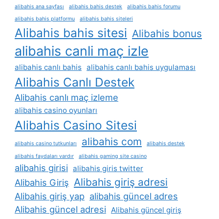
alibahis ana sayfası
alibahis bahis destek
alibahis bahis forumu
alibahis bahis platformu
alibahis bahis siteleri
Alibahis bahis sitesi
Alibahis bonus
alibahis canli maç izle
alibahis canlı bahis
alibahis canlı bahis uygulaması
Alibahis Canlı Destek
Alibahis canlı maç izleme
alibahis casino oyunları
Alibahis Casino Sitesi
alibahis com
alibahis casino tutkunları
alibahis destek
alibahis faydaları vardır
alibahis gaming site casino
alibahis girisi
alibahis giris twitter
Alibahis giriş adresi
Alibahis Giriş
Alibahis giriş yap
alibahis güncel adres
Alibahis güncel adresi
Alibahis güncel giriş