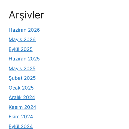
Arşivler
Haziran 2026
Mayıs 2026
Eylül 2025
Haziran 2025
Mayıs 2025
Şubat 2025
Ocak 2025
Aralık 2024
Kasım 2024
Ekim 2024
Eylül 2024