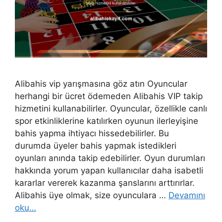
Alibahis vip yarışmasına göz atın Oyuncular
herhangi bir ücret ödemeden Alibahis VIP takip
hizmetini kullanabilirler. Oyuncular, özellikle canlı
spor etkinliklerine katılırken oyunun ilerleyişine
bahis yapma ihtiyacı hissedebilirler. Bu
durumda üyeler bahis yapmak istedikleri
oyunları anında takip edebilirler. Oyun durumları
hakkında yorum yapan kullanıcılar daha isabetli
kararlar vererek kazanma şanslarını arttırırlar.
Alibahis üye olmak, size oyunculara …
Devamını
oku…