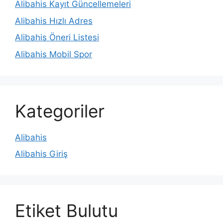
Alibahis Kayıt Güncellemeleri
Alibahis Hızlı Adres
Alibahis Öneri Listesi
Alibahis Mobil Spor
Kategoriler
Alibahis
Alibahis Giriş
Etiket Bulutu