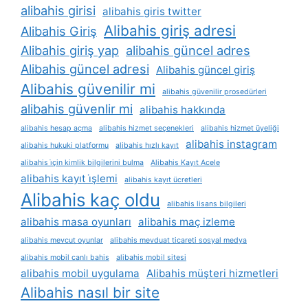
alibahis girisi
alibahis giris twitter
Alibahis giriş adresi
Alibahis Giriş
Alibahis giriş yap
alibahis güncel adres
Alibahis güncel adresi
Alibahis güncel giriş
Alibahis güvenilir mi
alibahis güvenilir prosedürleri
alibahis güvenlir mi
alibahis hakkında
alibahis hesap açma
alibahis hizmet seçenekleri
alibahis hizmet üyeliği
alibahis instagram
alibahis hukuki platformu
alibahis hızlı kayıt
alibahis i̇çin kimlik bilgilerini bulma
Alibahis Kayıt Acele
alibahis kayıt i̇şlemi
alibahis kayıt ücretleri
Alibahis kaç oldu
alibahis lisans bilgileri
alibahis masa oyunları
alibahis maç izleme
alibahis mevcut oyunlar
alibahis mevduat ticareti sosyal medya
alibahis mobil canlı bahis
alibahis mobil sitesi
alibahis mobil uygulama
Alibahis müşteri hizmetleri
Alibahis nasıl bir site