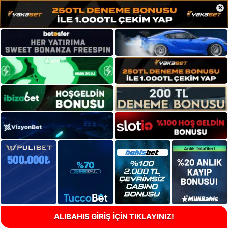
×
ALIBAHIS GİRİŞ İÇİN TIKLAYINIZ!