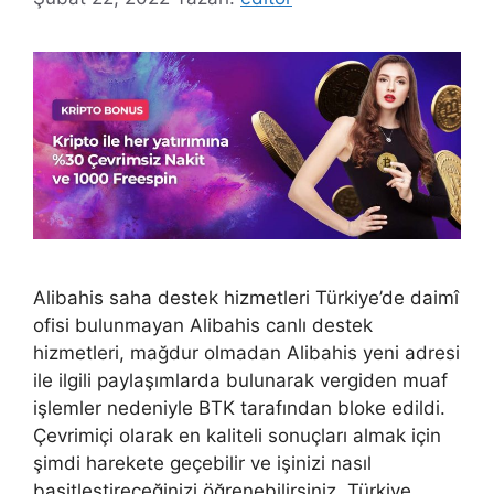
Alibahis saha destek hizmetleri Türkiye’de daimî
ofisi bulunmayan Alibahis canlı destek
hizmetleri, mağdur olmadan Alibahis yeni adresi
ile ilgili paylaşımlarda bulunarak vergiden muaf
işlemler nedeniyle BTK tarafından bloke edildi.
Çevrimiçi olarak en kaliteli sonuçları almak için
şimdi harekete geçebilir ve işinizi nasıl
basitleştireceğinizi öğrenebilirsiniz. Türkiye