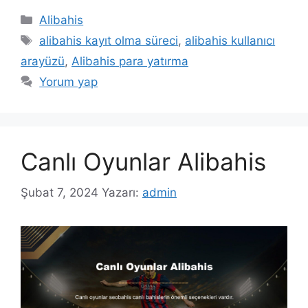
Kategoriler
Alibahis
Etiketler
alibahis kayıt olma süreci
,
alibahis kullanıcı
arayüzü
,
Alibahis para yatırma
Yorum yap
Canlı Oyunlar Alibahis
Şubat 7, 2024
Yazarı:
admin