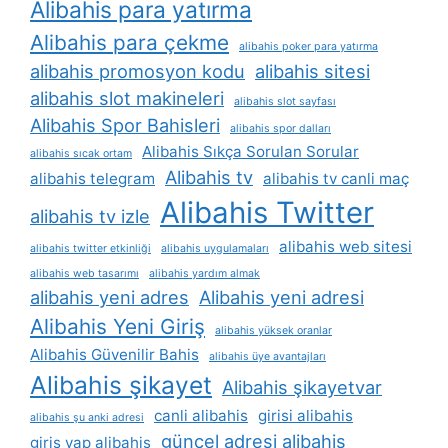
Alibahis para yatırma
Alibahis para çekme
alibahis poker para yatırma
alibahis promosyon kodu
alibahis sitesi
alibahis slot makineleri
alibahis slot sayfası
Alibahis Spor Bahisleri
alibahis spor dalları
Alibahis Sıkça Sorulan Sorular
alibahis sıcak ortam
Alibahis tv
alibahis telegram
alibahis tv canli maç
Alibahis Twitter
alibahis tv izle
alibahis web sitesi
alibahis twitter etkinliği
alibahis uygulamaları
alibahis web tasarımı
alibahis yardım almak
alibahis yeni adres
Alibahis yeni adresi
Alibahis Yeni Giriş
alibahis yüksek oranlar
Alibahis Güvenilir Bahis
alibahis üye avantajları
Alibahis şikayet
Alibahis şikayetvar
canli alibahis
girisi alibahis
alibahis şu anki adresi
güncel adresi alibahis
giris yap alibahis