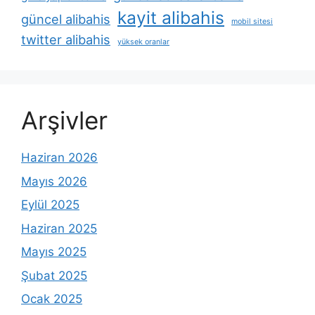
kayit alibahis
güncel alibahis
mobil sitesi
twitter alibahis
yüksek oranlar
Arşivler
Haziran 2026
Mayıs 2026
Eylül 2025
Haziran 2025
Mayıs 2025
Şubat 2025
Ocak 2025