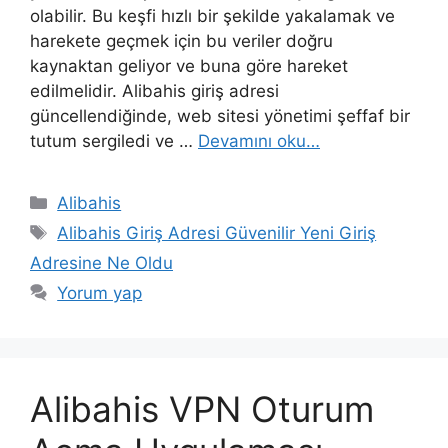
olabilir. Bu keşfi hızlı bir şekilde yakalamak ve
harekete geçmek için bu veriler doğru
kaynaktan geliyor ve buna göre hareket
edilmelidir. Alibahis giriş adresi
güncellendiğinde, web sitesi yönetimi şeffaf bir
tutum sergiledi ve …
Devamını oku…
Kategoriler
Alibahis
Etiketler
Alibahis Giriş Adresi Güvenilir Yeni Giriş
Adresine Ne Oldu
Yorum yap
Alibahis VPN Oturum