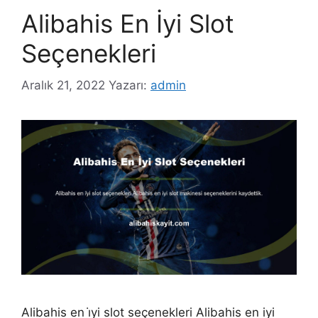
Alibahis En İyi Slot
Seçenekleri
Aralık 21, 2022
Yazarı:
admin
Alibahis en i̇yi slot seçenekleri Alibahis en iyi