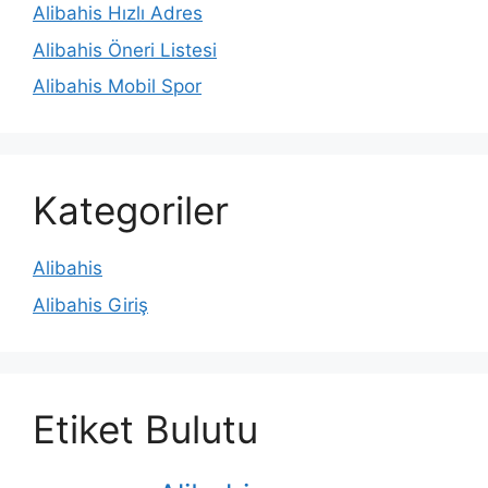
Alibahis Hızlı Adres
Alibahis Öneri Listesi
Alibahis Mobil Spor
Kategoriler
Alibahis
Alibahis Giriş
Etiket Bulutu