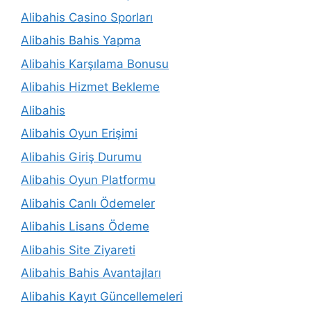
Alibahis Casino Sporları
Alibahis Bahis Yapma
Alibahis Karşılama Bonusu
Alibahis Hizmet Bekleme
Alibahis
Alibahis Oyun Erişimi
Alibahis Giriş Durumu
Alibahis Oyun Platformu
Alibahis Canlı Ödemeler
Alibahis Lisans Ödeme
Alibahis Site Ziyareti
Alibahis Bahis Avantajları
Alibahis Kayıt Güncellemeleri