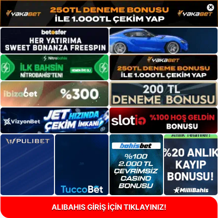
×
ALIBAHIS GİRİŞ İÇİN TIKLAYINIZ!