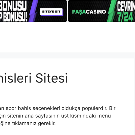
isleri Sitesi
lan spor bahis seçenekleri oldukça popülerdir. Bir
çin sitenin ana sayfasının üst kısmındaki menü
ine tıklamanız gerekir.