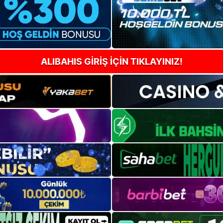
ALIBAHIS GİRİŞ İÇİN TIKLAYINIZ!