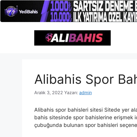
İçeriğe
atla
Alibahis Spor Bah
Aralık 3, 2022
Yazarı:
admin
Alibahis spor bahisleri sitesi Sitede yer a
bahis sitesinde spor bahislerine erişmek i
çubuğunda bulunan spor bahisleri seçeneğ