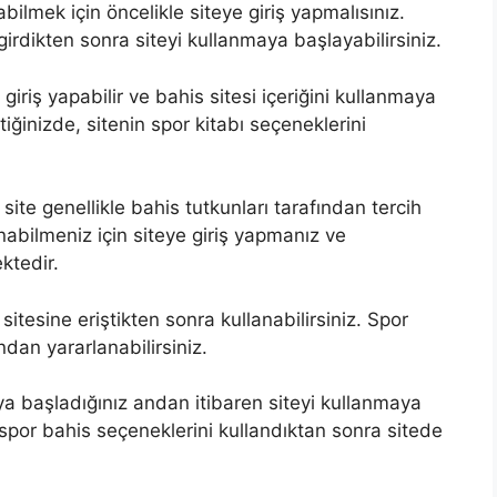
abilmek için öncelikle siteye giriş yapmalısınız.
i girdikten sonra siteyi kullanmaya başlayabilirsiniz.
 giriş yapabilir ve bahis sitesi içeriğini kullanmaya
ştiğinizde, sitenin spor kitabı seçeneklerini
site genellikle bahis tutkunları tarafından tercih
anabilmeniz için siteye giriş yapmanız ve
ktedir.
sitesine eriştikten sonra kullanabilirsiniz. Spor
dan yararlanabilirsiniz.
ya başladığınız andan itibaren siteyi kullanmaya
n spor bahis seçeneklerini kullandıktan sonra sitede