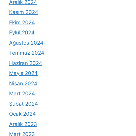
Aralık 2024
Kasım 2024
Ekim 2024
Eylül 2024
Ağustos 2024
Temmuz 2024
Haziran 2024
Mayıs 2024
Nisan 2024
Mart 2024
Şubat 2024
Ocak 2024
Aralık 2023
Mart 2023