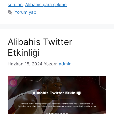
soruları
,
Alibahis para çekme
Yorum yap
Alibahis Twitter
Etkinliği
Haziran 15, 2024
Yazarı:
admin