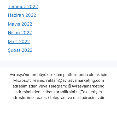
Temmuz 2022
Haziran 2022
Mayıs 2022
Nisan 2022
Mart 2022
Şubat 2022
Avrasya'nın en büyük reklam platformunda olmak için
Microsoft Teams:
reklam@avrasyamarketing.com
adresimizden veya Telegram: @Avrasyamarketing
adresimizden irtibat kurabilirsiniz. (Tek iletişim
adreslerimiz teams / telegram ve mail adresimizdir.
Harici hiçbir iletişim adresimiz bulunmamaktadır.
Lütfen itibar etmeyiniz.) Türkiye yasalarına göre 7258
sayılı kanun uyarınca yasa dışı bahis oynamanın