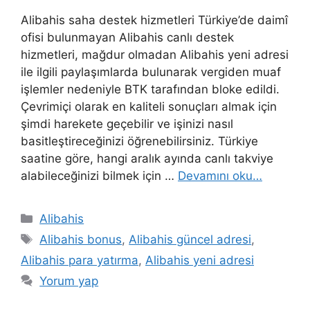
Alibahis saha destek hizmetleri Türkiye’de daimî
ofisi bulunmayan Alibahis canlı destek
hizmetleri, mağdur olmadan Alibahis yeni adresi
ile ilgili paylaşımlarda bulunarak vergiden muaf
işlemler nedeniyle BTK tarafından bloke edildi.
Çevrimiçi olarak en kaliteli sonuçları almak için
şimdi harekete geçebilir ve işinizi nasıl
basitleştireceğinizi öğrenebilirsiniz. Türkiye
saatine göre, hangi aralık ayında canlı takviye
alabileceğinizi bilmek için …
Devamını oku…
Kategoriler
Alibahis
Etiketler
Alibahis bonus
,
Alibahis güncel adresi
,
Alibahis para yatırma
,
Alibahis yeni adresi
Yorum yap