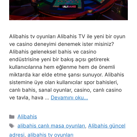
Alibahis tv oyunları Alibahis TV ile yeni bir oyun
ve casino deneyimi denemek ister misiniz?
Alibahis geleneksel bahis ve casino
endüstrisine yeni bir bakış açısı getirerek
kullanıcılarına hem eğlenme hem de önemli
miktarda kar elde etme şansı sunuyor. Alibahis
sistemine üye olan kullanıcılar spor bahisleri,
canlı bahis, sanal oyunlar, casino, canlı casino
ve tavla, hava …
Devamını oku…
Kategoriler
Alibahis
Etiketler
alibahis canlı masa oyunları
,
Alibahis güncel
adresi
,
alibahis tv oyunları