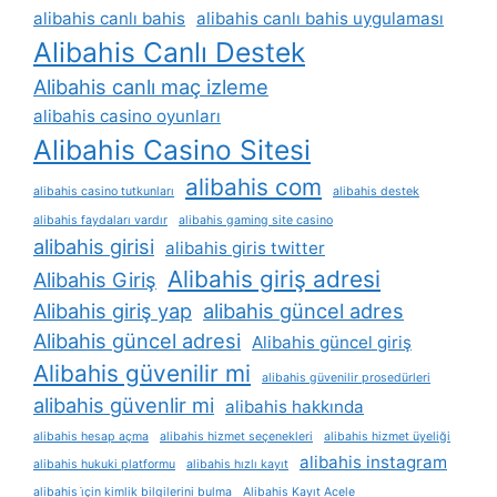
alibahis canlı bahis
alibahis canlı bahis uygulaması
Alibahis Canlı Destek
Alibahis canlı maç izleme
alibahis casino oyunları
Alibahis Casino Sitesi
alibahis com
alibahis casino tutkunları
alibahis destek
alibahis faydaları vardır
alibahis gaming site casino
alibahis girisi
alibahis giris twitter
Alibahis giriş adresi
Alibahis Giriş
Alibahis giriş yap
alibahis güncel adres
Alibahis güncel adresi
Alibahis güncel giriş
Alibahis güvenilir mi
alibahis güvenilir prosedürleri
alibahis güvenlir mi
alibahis hakkında
alibahis hesap açma
alibahis hizmet seçenekleri
alibahis hizmet üyeliği
alibahis instagram
alibahis hukuki platformu
alibahis hızlı kayıt
alibahis i̇çin kimlik bilgilerini bulma
Alibahis Kayıt Acele