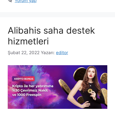
Yorum yap
Alibahis saha destek
hizmetleri
Şubat 22, 2022
Yazarı:
editor