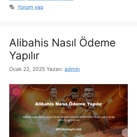
Yorum yap
Alibahis Nasıl Ödeme
Yapılır
Ocak 22, 2025
Yazarı:
admin