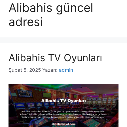
Alibahis güncel
adresi
Alibahis TV Oyunları
Şubat 5, 2025
Yazarı:
admin