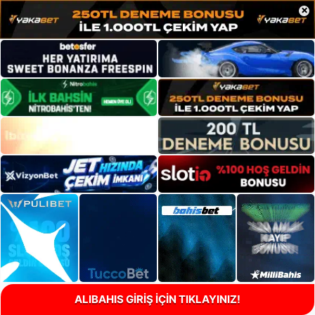
×
ALIBAHIS GİRİŞ İÇİN TIKLAYINIZ!