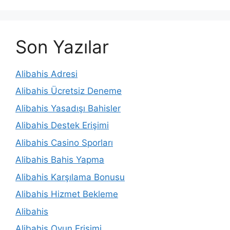
Son Yazılar
Alibahis Adresi
Alibahis Ücretsiz Deneme
Alibahis Yasadışı Bahisler
Alibahis Destek Erişimi
Alibahis Casino Sporları
Alibahis Bahis Yapma
Alibahis Karşılama Bonusu
Alibahis Hizmet Bekleme
Alibahis
Alibahis Oyun Erişimi