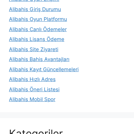
Alibahis Giriş Durumu
Alibahis Oyun Platformu
Alibahis Canlı Ödemeler
Alibahis Lisans Ödeme
Alibahis Site Ziyareti
Alibahis Bahis Avantajları
Alibahis Kayıt Güncellemeleri
Alibahis Hızlı Adres
Alibahis Öneri Listesi
Alibahis Mobil Spor
Kategoriler