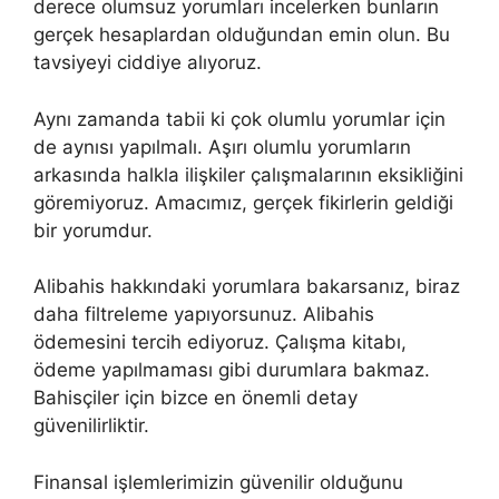
derece olumsuz yorumları incelerken bunların
gerçek hesaplardan olduğundan emin olun. Bu
tavsiyeyi ciddiye alıyoruz.
Aynı zamanda tabii ki çok olumlu yorumlar için
de aynısı yapılmalı. Aşırı olumlu yorumların
arkasında halkla ilişkiler çalışmalarının eksikliğini
göremiyoruz. Amacımız, gerçek fikirlerin geldiği
bir yorumdur.
Alibahis hakkındaki yorumlara bakarsanız, biraz
daha filtreleme yapıyorsunuz. Alibahis
ödemesini tercih ediyoruz. Çalışma kitabı,
ödeme yapılmaması gibi durumlara bakmaz.
Bahisçiler için bizce en önemli detay
güvenilirliktir.
Finansal işlemlerimizin güvenilir olduğunu