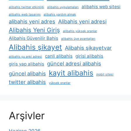
alibahis web sitesi
alibahis twitter etkinliği
alibahis uygulamaları
alibahis web tasarımı
alibahis yardım almak
alibahis yeni adres
Alibahis yeni adresi
Alibahis Yeni Giriş
alibahis yüksek oranlar
Alibahis Güvenilir Bahis
alibahis üye avantajları
Alibahis şikayet
Alibahis şikayetvar
canli alibahis
girisi alibahis
alibahis şu anki adresi
güncel adresi alibahis
giris yap alibahis
kayit alibahis
güncel alibahis
mobil sitesi
twitter alibahis
yüksek oranlar
Arşivler
Haziran 2026