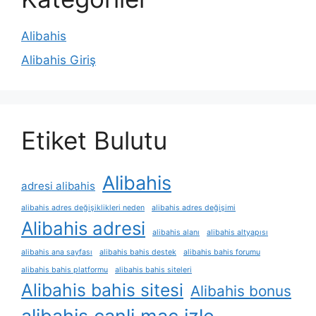
Alibahis
Alibahis Giriş
Etiket Bulutu
Alibahis
adresi alibahis
alibahis adres değişiklikleri neden
alibahis adres değişimi
Alibahis adresi
alibahis alanı
alibahis altyapısı
alibahis ana sayfası
alibahis bahis destek
alibahis bahis forumu
alibahis bahis platformu
alibahis bahis siteleri
Alibahis bahis sitesi
Alibahis bonus