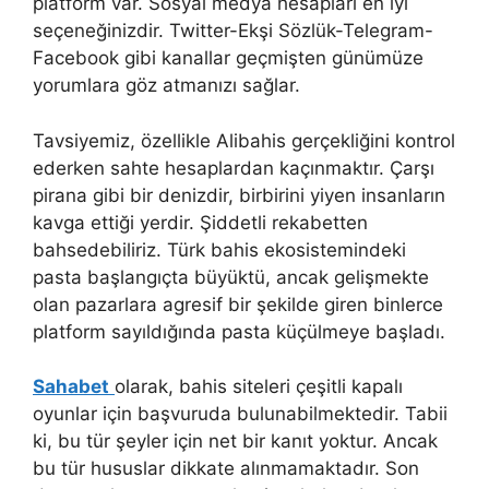
platform var. Sosyal medya hesapları en iyi
seçeneğinizdir. Twitter-Ekşi Sözlük-Telegram-
Facebook gibi kanallar geçmişten günümüze
yorumlara göz atmanızı sağlar.
Tavsiyemiz, özellikle Alibahis gerçekliğini kontrol
ederken sahte hesaplardan kaçınmaktır. Çarşı
pirana gibi bir denizdir, birbirini yiyen insanların
kavga ettiği yerdir. Şiddetli rekabetten
bahsedebiliriz. Türk bahis ekosistemindeki
pasta başlangıçta büyüktü, ancak gelişmekte
olan pazarlara agresif bir şekilde giren binlerce
platform sayıldığında pasta küçülmeye başladı.
Sahabet
olarak, bahis siteleri çeşitli kapalı
oyunlar için başvuruda bulunabilmektedir. Tabii
ki, bu tür şeyler için net bir kanıt yoktur. Ancak
bu tür hususlar dikkate alınmamaktadır. Son