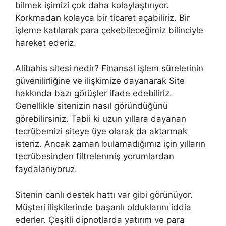
bilmek işimizi çok daha kolaylaştırıyor.
Korkmadan kolayca bir ticaret açabiliriz. Bir
işleme katılarak para çekebileceğimiz bilinciyle
hareket ederiz.
Alibahis sitesi nedir? Finansal işlem sürelerinin
güvenilirliğine ve ilişkimize dayanarak Site
hakkında bazı görüşler ifade edebiliriz.
Genellikle sitenizin nasıl göründüğünü
görebilirsiniz. Tabii ki uzun yıllara dayanan
tecrübemizi siteye üye olarak da aktarmak
isteriz. Ancak zaman bulamadığımız için yılların
tecrübesinden filtrelenmiş yorumlardan
faydalanıyoruz.
Sitenin canlı destek hattı var gibi görünüyor.
Müşteri ilişkilerinde başarılı olduklarını iddia
ederler. Çeşitli dipnotlarda yatırım ve para