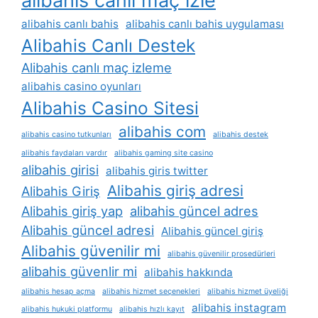
alibahis canli maç izle
alibahis canlı bahis
alibahis canlı bahis uygulaması
Alibahis Canlı Destek
Alibahis canlı maç izleme
alibahis casino oyunları
Alibahis Casino Sitesi
alibahis com
alibahis casino tutkunları
alibahis destek
alibahis faydaları vardır
alibahis gaming site casino
alibahis girisi
alibahis giris twitter
Alibahis giriş adresi
Alibahis Giriş
Alibahis giriş yap
alibahis güncel adres
Alibahis güncel adresi
Alibahis güncel giriş
Alibahis güvenilir mi
alibahis güvenilir prosedürleri
alibahis güvenlir mi
alibahis hakkında
alibahis hesap açma
alibahis hizmet seçenekleri
alibahis hizmet üyeliği
alibahis instagram
alibahis hukuki platformu
alibahis hızlı kayıt