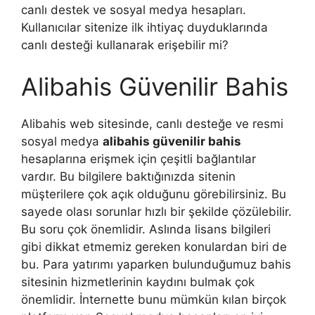
canlı destek ve sosyal medya hesapları.
Kullanıcılar sitenize ilk ihtiyaç duyduklarında
canlı desteği kullanarak erişebilir mi?
Alibahis Güvenilir Bahis
Alibahis web sitesinde, canlı desteğe ve resmi
sosyal medya
alibahis güvenilir bahis
hesaplarına erişmek için çeşitli bağlantılar
vardır. Bu bilgilere baktığınızda sitenin
müşterilere çok açık olduğunu görebilirsiniz. Bu
sayede olası sorunlar hızlı bir şekilde çözülebilir.
Bu soru çok önemlidir. Aslında lisans bilgileri
gibi dikkat etmemiz gereken konulardan biri de
bu. Para yatırımı yaparken bulunduğumuz bahis
sitesinin hizmetlerinin kaydını bulmak çok
önemlidir. İnternette bunu mümkün kılan birçok