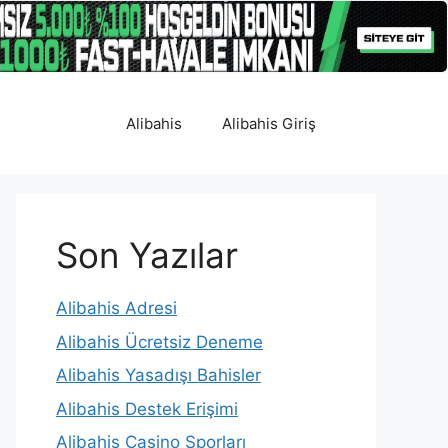
Alibahis
Alibahis Giriş
Son Yazılar
Alibahis Adresi
Alibahis Ücretsiz Deneme
Alibahis Yasadışı Bahisler
Alibahis Destek Erişimi
Alibahis Casino Sporları