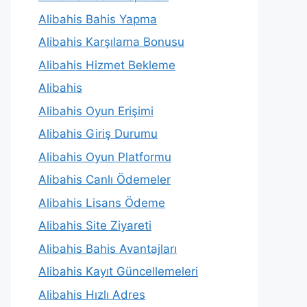
Alibahis Bahis Yapma
Alibahis Karşılama Bonusu
Alibahis Hizmet Bekleme
Alibahis
Alibahis Oyun Erişimi
Alibahis Giriş Durumu
Alibahis Oyun Platformu
Alibahis Canlı Ödemeler
Alibahis Lisans Ödeme
Alibahis Site Ziyareti
Alibahis Bahis Avantajları
Alibahis Kayıt Güncellemeleri
Alibahis Hızlı Adres