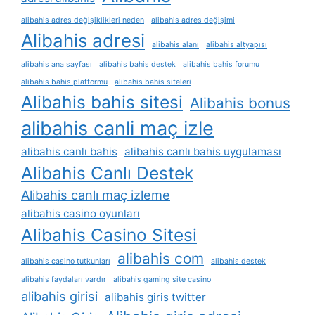
alibahis adres değişiklikleri neden
alibahis adres değişimi
Alibahis adresi
alibahis alanı
alibahis altyapısı
alibahis ana sayfası
alibahis bahis destek
alibahis bahis forumu
alibahis bahis platformu
alibahis bahis siteleri
Alibahis bahis sitesi
Alibahis bonus
alibahis canli maç izle
alibahis canlı bahis
alibahis canlı bahis uygulaması
Alibahis Canlı Destek
Alibahis canlı maç izleme
alibahis casino oyunları
Alibahis Casino Sitesi
alibahis com
alibahis casino tutkunları
alibahis destek
alibahis faydaları vardır
alibahis gaming site casino
alibahis girisi
alibahis giris twitter