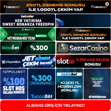
×
ALIBAHIS GİRİŞ İÇİN TIKLAYINIZ!