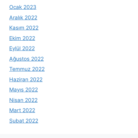
Ocak 2023
Aralık 2022
Kasım 2022
Ekim 2022
Eylül 2022
Ağustos 2022
Temmuz 2022
Haziran 2022
Mayıs 2022
Nisan 2022
Mart 2022
Şubat 2022