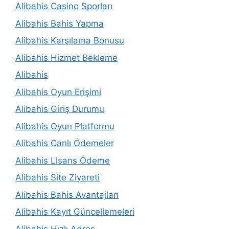
Alibahis Casino Sporları
Alibahis Bahis Yapma
Alibahis Karşılama Bonusu
Alibahis Hizmet Bekleme
Alibahis
Alibahis Oyun Erişimi
Alibahis Giriş Durumu
Alibahis Oyun Platformu
Alibahis Canlı Ödemeler
Alibahis Lisans Ödeme
Alibahis Site Ziyareti
Alibahis Bahis Avantajları
Alibahis Kayıt Güncellemeleri
Alibahis Hızlı Adres