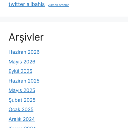
twitter alibahis
yüksek oranlar
Arşivler
Haziran 2026
Mayıs 2026
Eylül 2025
Haziran 2025
Mayıs 2025
Şubat 2025
Ocak 2025
Aralık 2024