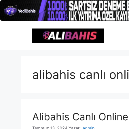
İçeriğe
atla
alibahis canlı on
Alibahis Canlı Onlin
Temmuz 13, 2024
Yazarı:
admin