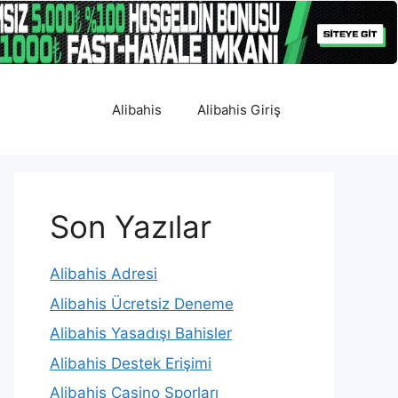
Alibahis
Alibahis Giriş
Son Yazılar
Alibahis Adresi
Alibahis Ücretsiz Deneme
Alibahis Yasadışı Bahisler
Alibahis Destek Erişimi
Alibahis Casino Sporları